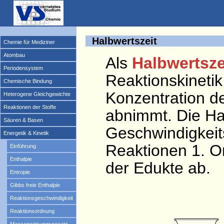
Halbwertszeit
Chemie für Mediziner
Atombau
Als
Halbwertsze
Periodensystem
Reaktionskinetik
Chemische Bindung
Konzentration de
Heterogene Gleichgewichte
Reaktionen der Stoffe
abnimmt. Die Ha
Säuren & Basen
Geschwindigkeit
Energetik & Kinetik
Reaktionen 1. O
Einführung
Enthalpie
der Edukte ab.
Entropie
Gibbs freie Enthalpie
Reaktionsgeschwindigkeit
Reaktionsordnung