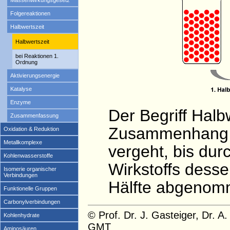
Massenwirkungsgesetz
Folgereaktionen
Halbwertszeit
Halbwertszeit
bei Reaktionen 1.
Ordnung
Aktivierungsenergie
Katalyse
Enzyme
Der Begriff Halb
Zusammenfassung
Zusammenhang mi
Oxidation & Reduktion
Metallkomplexe
vergeht, bis du
Kohlenwasserstoffe
Wirkstoffs dess
Isomerie organischer
Verbindungen
Hälfte abgenom
Funktionelle Gruppen
Carbonylverbindungen
© Prof. Dr. J. Gasteiger, Dr. 
Kohlenhydrate
GMT
Aminosäuren